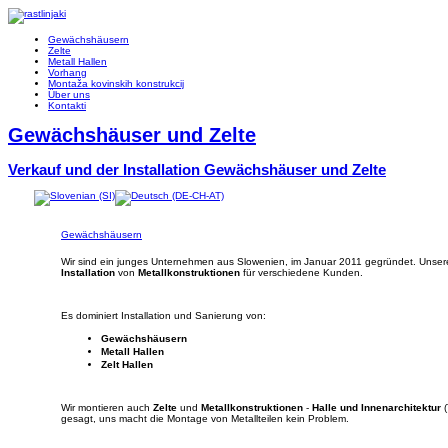
Gewächshäusern
Zelte
Metall Hallen
Vorhang
Montaža kovinskih konstrukcij
Über uns
Kontakti
Gewächshäuser und Zelte
Verkauf und der Installation
Gewächshäuser und Zelte
Gewächshäusern
Wir sind ein junges Unternehmen aus Slowenien, im Januar 2011 gegründet. Unsere
Installation
von
Metallkonstruktionen
für verschiedene Kunden.
Es dominiert Installation und Sanierung von:
Gewächshäusern
Metall Hallen
Zelt Hallen
Wir montieren auch
Zelte
und
Metallkonstruktionen
-
Halle und Innenarchitektur
(
gesagt, uns macht die Montage von Metallteilen kein Problem.