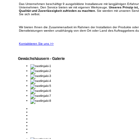
Das Unternehmen beschäftigt 9 ausgebildete Installateure mit langjährigen Erfahru
Unternehmen. Den Service bieten wir mit eigenen Werkzeuge.
Unseres Prinzip
ist
Qualität und Zuverlässigkeit zufrieden zu machten.
Sie werden mit unseren Servi
Sie sich selbst.
Wir bieten Ihnen die Zusammenarbeit im Rahmen der Installation der Produkte oder
Dienstleistungen werden unabhängig von dem Ort oder Land des Auftraggebers du
Kontaktieren Sie uns >>
Gewächshäusern - Galerie