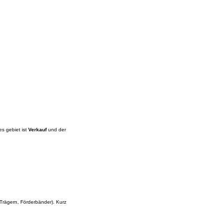
s gebiet ist
Verkauf
und der
Trägern, Förderbänder). Kurz