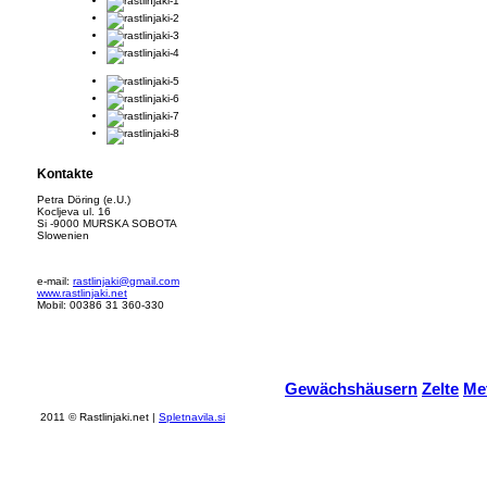
Kontakte
Petra Döring (e.U.)
Kocljeva ul. 16
Si -9000 MURSKA SOBOTA
Slowenien
e-mail:
rastlinjaki@gmail.com
www.rastlinjaki.net
Mobil: 00386 31 360-330
Gewächshäusern
Zelte
Met
2011 © Rastlinjaki.net |
Spletnavila.si