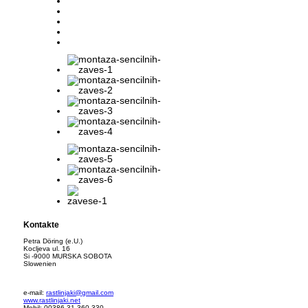
Kontakte
Petra Döring (e.U.)
Kocljeva ul. 16
Si -9000 MURSKA SOBOTA
Slowenien
e-mail:
rastlinjaki@gmail.com
www.rastlinjaki.net
Mobil: 00386 31 360-330