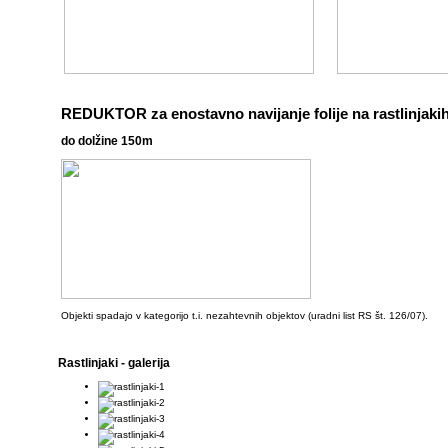
REDUKTOR za enostavno navijanje folije na rastlinjaki
do dolžine 150m
Objekti spadajo v kategorijo t.i. nezahtevnih objektov (uradni list RS št. 126/07).
Rastlinjaki
- galerija