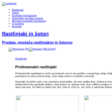
Rastlinjaki
Šotori
Kovinske konstrukcije
Energijsko senčilne zavese
Montaža kovinskih konstrukcij
O podjetju
Kontakti
Rastlinjaki in šotori
Prodaja, montaža rastlinjakov in šotorov
Rastlinjaki
Profesionalni rastlinjaki
Profesionalni rastlinjaki iz vroče pocinkanih cevi in alu profilov, omogočajo dolgo ži
predvsem za tržno proizvodnjo, zato imajo bočno in strešno zracenje.
Opremijo se lahko tudi z vso potrebno avtomatiko, da vam olajša delo. Kritina je dvojn
antikondenčnim spodnjim slojem, med katere se vpihuje zrak, ki je odličen izolator
skozi vse leto. Po širini so lahko 6m, 8m, 10m in 12m oz. vec ločni z odtočnim žlebo