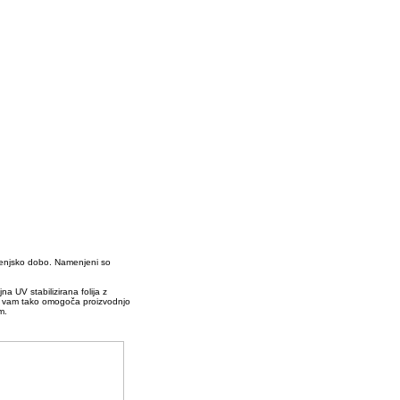
vljenjsko dobo. Namenjeni so
a UV stabilizirana folija z
 in vam tako omogoča proizvodnjo
m.